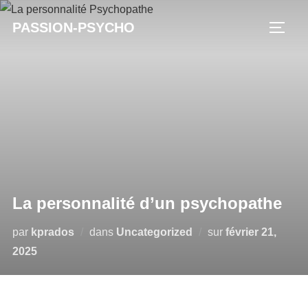
Aller
PASSION-PSYCHO
au
PERM
contenu
La personnalité d’un psychopathe
Publié
par
kprados
dans
Uncategorized
sur
février 21,
le
2025