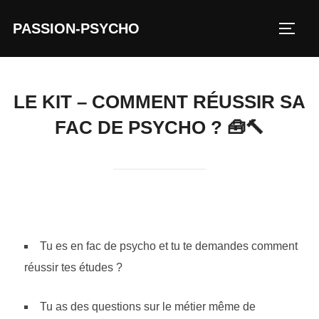
Aller
PASSION-PSYCHO
au
PERM
contenu
LE KIT – COMMENT RÉUSSIR SA
FAC DE PSYCHO ? 🧰🔨
Tu es en fac de psycho et tu te demandes comment
réussir tes études ?
Tu as des questions sur le métier même de