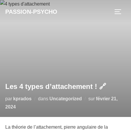
Aller
PASSION-PSYCHO
au
PERM
contenu
Les 4 types d’attachement ! 🔗
Publié
par
kprados
dans
Uncategorized
sur
février 21,
le
2024
La théorie de l’attachement, pierre angulaire de la