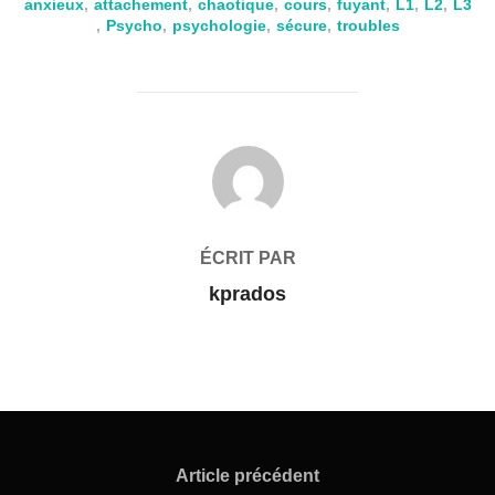
anxieux
,
attachement
,
chaotique
,
cours
,
fuyant
,
L1
,
L2
,
L3
,
Psycho
,
psychologie
,
sécure
,
troubles
AUTEUR DE LA PUBLICATION
ÉCRIT PAR
kprados
Navigation
de
Article
Article précédent