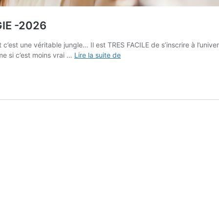
GIE -2026
t c’est une véritable jungle… Il est TRES FACILE de s’inscrire à l’un
Fiches
 si c’est moins vrai …
Lire la suite de
de
cours
L1,
L2,
L3
–
PSYCHOLOGIE
-2026