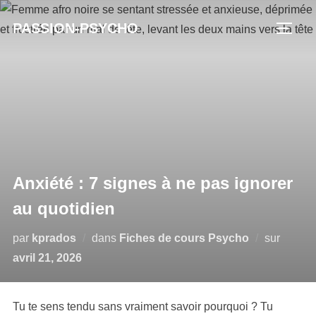
Aller
PASSION-PSYCHO
au
PERM
contenu
Anxiété : 7 signes à ne pas ignorer
au quotidien
Publié
par
kprados
dans
Fiches de cours Psycho
sur
le
avril 21, 2026
Tu te sens tendu sans vraiment savoir pourquoi ? Tu