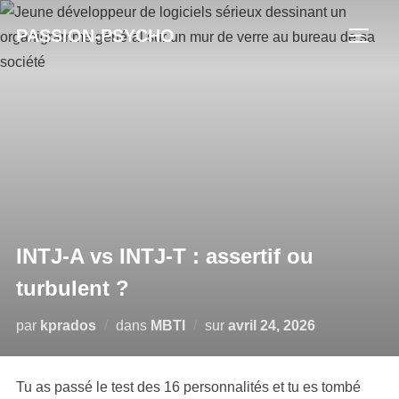
Aller
PASSION-PSYCHO
au
PERM
contenu
INTJ-A vs INTJ-T : assertif ou
turbulent ?
Publié
par
kprados
dans
MBTI
sur
avril 24, 2026
le
Tu as passé le test des 16 personnalités et tu es tombé