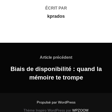
ÉCRIT PAR
kprados
Navigation
de
Article
Article précédent
précédent
l’article
Biais de disponibilité : quand la
mémoire te trompe
Propulsé par WordPress
Thème Inspiro WordPress par
WPZOOM