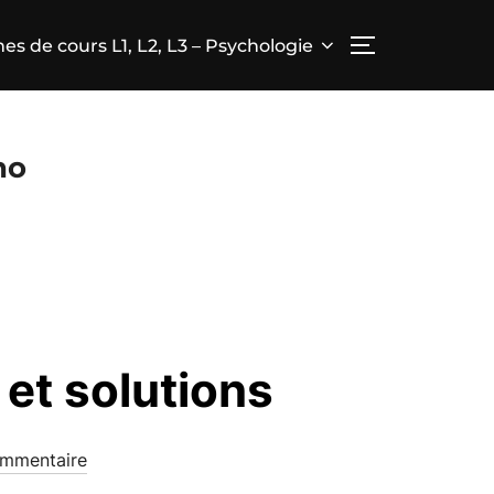
hes de cours L1, L2, L3 – Psychologie
PERMUTER L
ho
et solutions
mmentaire