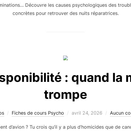
ruminations… Découvre les causes psychologiques des troubl
concrètes pour retrouver des nuits réparatrices.
isponibilité : quand la
trompe
Publié
os
Fiches de cours Psycho
avril 24, 2026
Aucun co
le
dent d’avion ? Tu crois qu’il y a plus d’homicides que de can