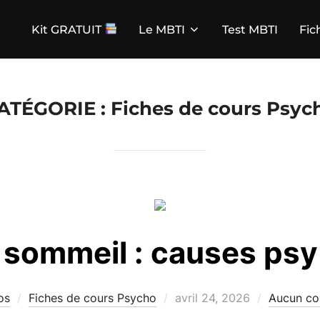
Kit GRATUIT
Le MBTI
Test MBTI
Fic
ATÉGORIE :
Fiches de cours Psyc
 sommeil : causes psy 
Publié
os
Fiches de cours Psycho
avril 24, 2026
Aucun co
le