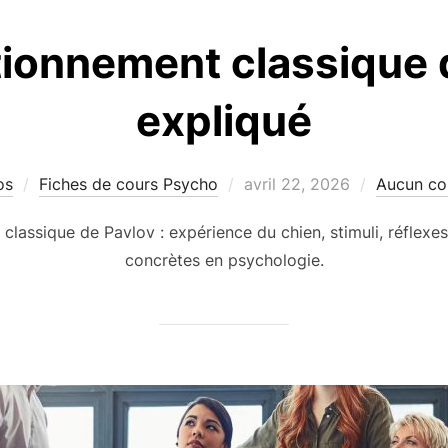
tionnement classique 
expliqué
Publié
os
Fiches de cours Psycho
avril 22, 2026
Aucun co
le
lassique de Pavlov : expérience du chien, stimuli, réflexes
concrètes en psychologie.