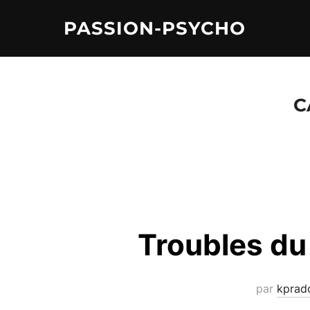
Aller
PASSION-PSYCHO
au
contenu
C
Troubles du
par
kprad