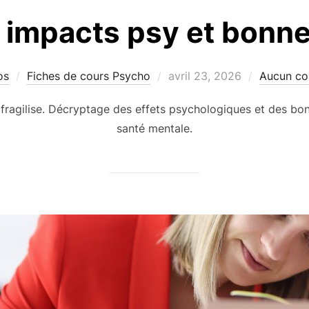
 : impacts psy et bonn
Publié
os
Fiches de cours Psycho
avril 23, 2026
Aucun co
le
il fragilise. Décryptage des effets psychologiques et des b
santé mentale.