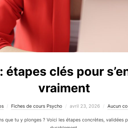
: étapes clés pour s’e
vraiment
Publié
os
Fiches de cours Psycho
avril 23, 2026
Aucun co
le
ns que tu y plonges ? Voici les étapes concrètes, validées p
durablement.