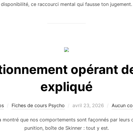
disponibilité, ce raccourci mental qui fausse ton jugement.
tionnement opérant d
expliqué
Publié
os
Fiches de cours Psycho
avril 23, 2026
Aucun co
le
 montré que nos comportements sont façonnés par leurs 
punition, boîte de Skinner : tout y est.