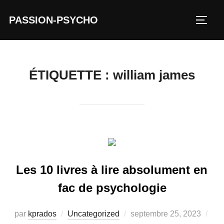
Aller
PASSION-PSYCHO
au
PERM
contenu
ÉTIQUETTE :
william james
Les 10 livres à lire absolument en
fac de psychologie
Publié
par
kprados
Uncategorized
septembre 25, 2023