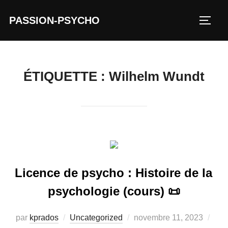
Aller
PASSION-PSYCHO
au
PERM
contenu
ÉTIQUETTE :
Wilhelm Wundt
Licence de psycho : Histoire de la
psychologie (cours) 📜
Publié
par
kprados
Uncategorized
novembre 11, 2023