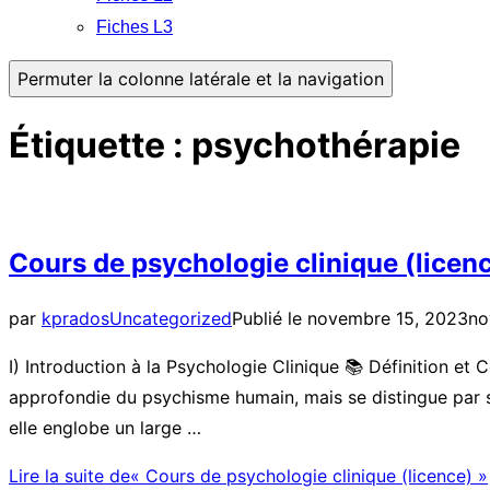
Fiches L3
Permuter la colonne latérale et la navigation
Étiquette :
psychothérapie
Cours de psychologie clinique (licen
par
kprados
Uncategorized
Publié le
novembre 15, 2023
no
I) Introduction à la Psychologie Clinique 📚 Définition et
approfondie du psychisme humain, mais se distingue par son 
elle englobe un large …
Lire la suite de
« Cours de psychologie clinique (licence) »