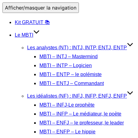
Afficher/masquer la navigation
Kit GRATUIT 📚
Le MBTI
Les analystes (NT) : INTJ, INTP, ENTJ, ENTP
MBTI – INTJ – Mastermind
MBTI – INTP – Logicien
MBTI – ENTP – le polémiste
MBTI – ENTJ – Commandant
Les idéalistes (NF) : INFJ, INFP, ENFJ, ENFP
MBTI – INFJ-Le prophète
MBTI – INFP – Le médiateur, le poète
MBTI – ENFJ – le professeur, le leader
MBTI – ENFP – Le hippie