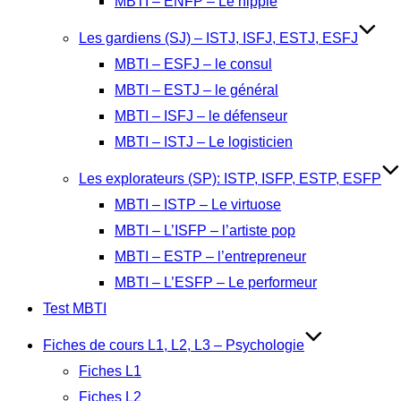
MBTI – ENFP – Le hippie
Les gardiens (SJ) – ISTJ, ISFJ, ESTJ, ESFJ
MBTI – ESFJ – le consul
MBTI – ESTJ – le général
MBTI – ISFJ – le défenseur
MBTI – ISTJ – Le logisticien
Les explorateurs (SP): ISTP, ISFP, ESTP, ESFP
MBTI – ISTP – Le virtuose
MBTI – L’ISFP – l’artiste pop
MBTI – ESTP – l’entrepreneur
MBTI – L’ESFP – Le performeur
Test MBTI
Fiches de cours L1, L2, L3 – Psychologie
Fiches L1
Fiches L2