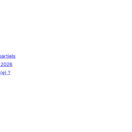
artiels
s 2026
(e) ?