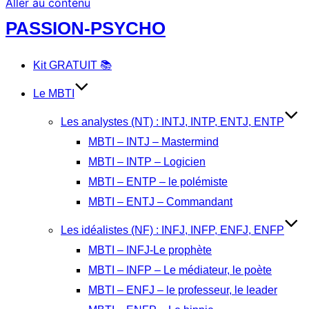
Aller au contenu
PASSION-PSYCHO
Kit GRATUIT 📚
Le MBTI
Les analystes (NT) : INTJ, INTP, ENTJ, ENTP
MBTI – INTJ – Mastermind
MBTI – INTP – Logicien
MBTI – ENTP – le polémiste
MBTI – ENTJ – Commandant
Les idéalistes (NF) : INFJ, INFP, ENFJ, ENFP
MBTI – INFJ-Le prophète
MBTI – INFP – Le médiateur, le poète
MBTI – ENFJ – le professeur, le leader