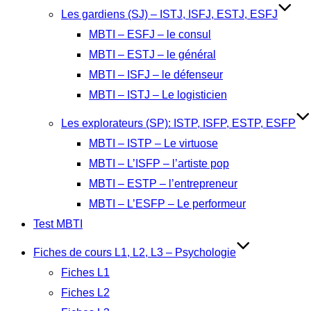
Les gardiens (SJ) – ISTJ, ISFJ, ESTJ, ESFJ
MBTI – ESFJ – le consul
MBTI – ESTJ – le général
MBTI – ISFJ – le défenseur
MBTI – ISTJ – Le logisticien
Les explorateurs (SP): ISTP, ISFP, ESTP, ESFP
MBTI – ISTP – Le virtuose
MBTI – L’ISFP – l’artiste pop
MBTI – ESTP – l’entrepreneur
MBTI – L’ESFP – Le performeur
Test MBTI
Fiches de cours L1, L2, L3 – Psychologie
Fiches L1
Fiches L2