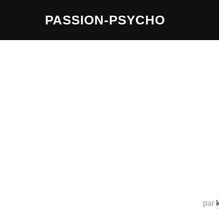
Aller
PASSION-PSYCHO
au
contenu
par