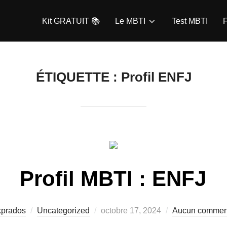
Kit GRATUIT 📚
Le MBTI
Test MBTI
F
ÉTIQUETTE :
Profil ENFJ
Profil MBTI : ENFJ
Publié
kprados
Uncategorized
octobre 17, 2024
Aucun commen
le