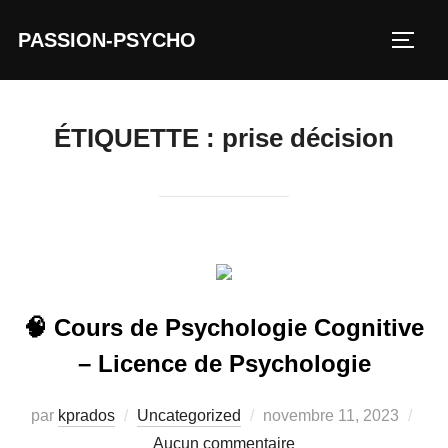
Aller
PASSION-PSYCHO
au
PERM
contenu
ÉTIQUETTE :
prise décision
🧠 Cours de Psychologie Cognitive
– Licence de Psychologie
Publié
par
kprados
Uncategorized
novembre 11, 2023
le
Aucun commentaire