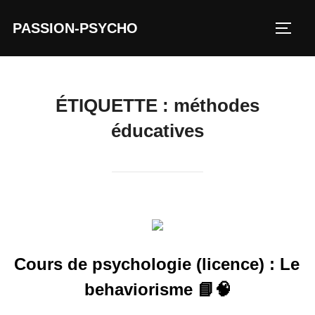
Aller
PASSION-PSYCHO
au
PERM
contenu
ÉTIQUETTE :
méthodes
éducatives
Cours de psychologie (licence) : Le
behaviorisme 📘🧠