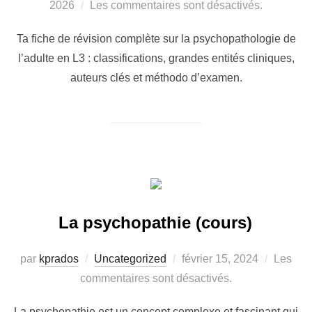
le
2026
Les commentaires sont désactivés.
Ta fiche de révision complète sur la psychopathologie de
l’adulte en L3 : classifications, grandes entités cliniques,
auteurs clés et méthodo d’examen.
La psychopathie (cours)
Publié
par
kprados
Uncategorized
février 15, 2024
Les
le
commentaires sont désactivés.
La psychopathie est un concept complexe et fascinant qui