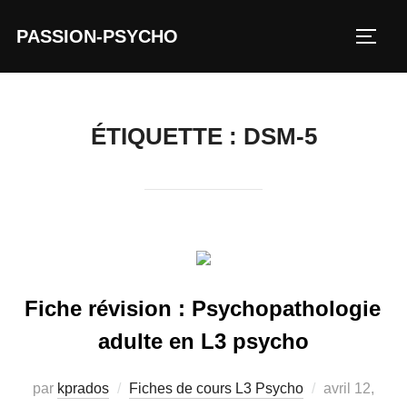
Aller
PASSION-PSYCHO
au
PERM
contenu
ÉTIQUETTE :
DSM-5
Fiche révision : Psychopathologie
adulte en L3 psycho
Publié
par
kprados
Fiches de cours L3 Psycho
avril 12,