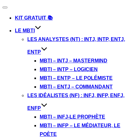
Afficher/masquer
la
KIT GRATUIT 📚
navigation
LE MBTI
LES ANALYSTES (NT) : INTJ, INTP, ENTJ,
ENTP
MBTI – INTJ – MASTERMIND
MBTI – INTP – LOGICIEN
MBTI – ENTP – LE POLÉMISTE
MBTI – ENTJ – COMMANDANT
LES IDÉALISTES (NF) : INFJ, INFP, ENFJ,
ENFP
MBTI – INFJ-LE PROPHÈTE
MBTI – INFP – LE MÉDIATEUR, LE
POÈTE