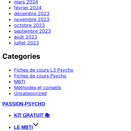
mars 2024
février 2024
décembre 2023
novembre 2023
octobre 2023
septembre 2023
août 2023
juillet 2023
Categories
Fiches de cours L3 Psycho
Fiches de cours Psycho
MBTI
Méthodes et conseils
Uncategorized
Aller
PASSION-PSYCHO
au
contenu
KIT GRATUIT 📚
LE MBTI