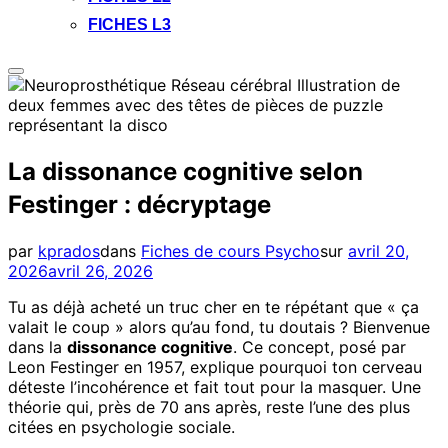
FICHES L3
Permuter
la
colonne
latérale
et
la
La dissonance cognitive selon
navigation
Festinger : décryptage
Publié
par
kprados
dans
Fiches de cours Psycho
sur
avril 20,
le
2026
avril 26, 2026
Tu as déjà acheté un truc cher en te répétant que « ça
valait le coup » alors qu’au fond, tu doutais ? Bienvenue
dans la
dissonance cognitive
. Ce concept, posé par
Leon Festinger en 1957, explique pourquoi ton cerveau
déteste l’incohérence et fait tout pour la masquer. Une
théorie qui, près de 70 ans après, reste l’une des plus
citées en psychologie sociale.