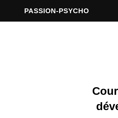
Aller
PASSION-PSYCHO
au
contenu
Cour
dév