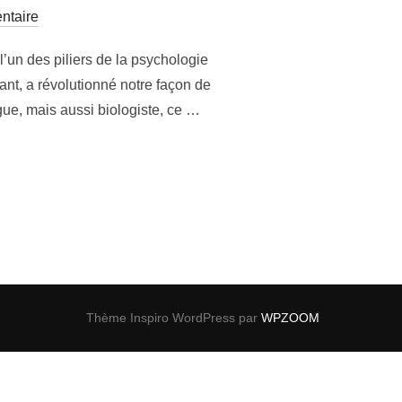
ntaire
un des piliers de la psychologie
nt, a révolutionné notre façon de
gue, mais aussi biologiste, ce …
LES STADES DE DÉVELOPPEMENT DE JEAN PIAGET »
Thème Inspiro WordPress par
WPZOOM