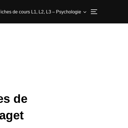
iches de cours L1, L2, L3 – Psychologie
PERMUTER L
es de
aget