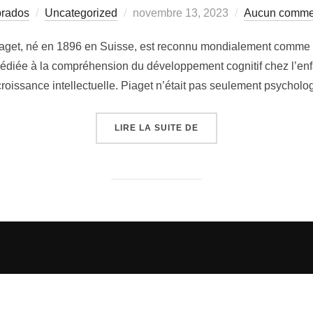
Publié
prados
Uncategorized
novembre 13, 2023
Aucun comme
le
iaget, né en 1896 en Suisse, est reconnu mondialement comme l’
édiée à la compréhension du développement cognitif chez l’enfa
 croissance intellectuelle. Piaget n’était pas seulement psycholo
« COURS DE PSYCHO : 
LIRE LA SUITE DE