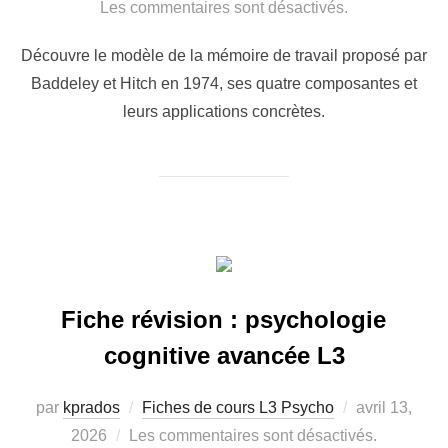
le
Les commentaires sont désactivés.
Découvre le modèle de la mémoire de travail proposé par
Baddeley et Hitch en 1974, ses quatre composantes et
leurs applications concrètes.
Fiche révision : psychologie
cognitive avancée L3
Publié
par
kprados
Fiches de cours L3 Psycho
avril 13,
le
2026
Les commentaires sont désactivés.