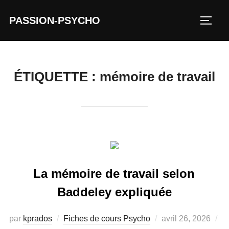
Aller
PASSION-PSYCHO
au
PERM
contenu
ÉTIQUETTE :
mémoire de travail
La mémoire de travail selon
Baddeley expliquée
Publié
par
kprados
Fiches de cours Psycho
avril 26, 2026